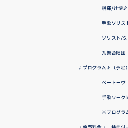
指揮/辻博之・
手歌ソリスト
ソリスト/S.梅津碧
九響合唱団
♪プログラム♪（予定
ベートーヴェン交
手歌ワークショ
※プログラムは事
♪前売料金♪ 特典付一般