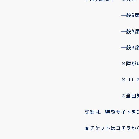
一般S席：4,00
一般A席：3,50
一般B席：2,50
※障がい者割引：
※（）内はU-1
※当日券は各券
詳細は、特設サイトをC
★チケットはコチラから