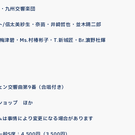
九州交響楽団
/
信太美紗生・奈苗・井崎哲也・並木晴二郎
・Ms.村椿彬子・T.新城匠・Br.濵野杜輝
）
響曲第9番（合唱付き）
ップ ほか
情により変更になる場合があります
S席：4,500円（3,500円）