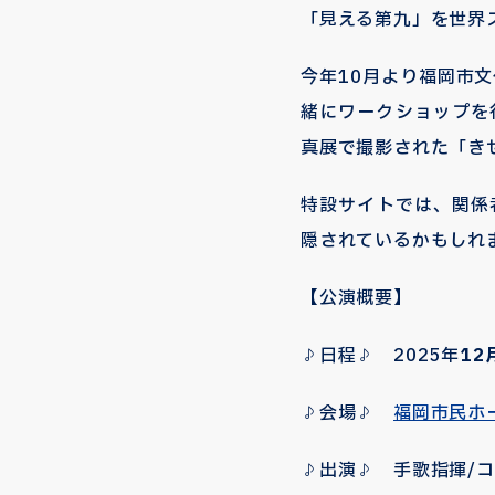
「見える第九」を世界
今年10月より福岡市
緒にワークショップを
真展で撮影された「き
特設サイトでは、関係
隠されているかもしれ
【公演概要】
♪日程♪ 2025年
12
♪会場♪
福岡市民ホ
♪出演♪ 手歌指揮/