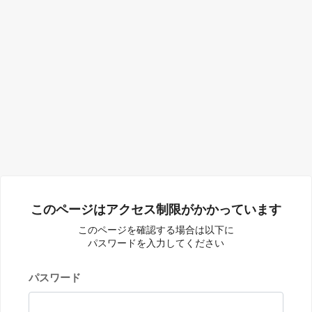
このページはアクセス制限がかかっています
このページを確認する場合は以下に
パスワードを入力してください
パスワード