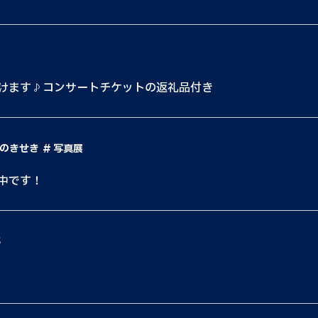
けます♪コンサートチケットの返礼品付き
のきせき
写真展
中です！
都