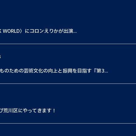
K WORLD）にコロンえりかが出演...
都
ものための芸術文化の向上と振興を目指す『第3...
たび荒川区にやってきます！