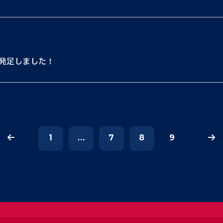
が発足しました！
1
...
7
8
9