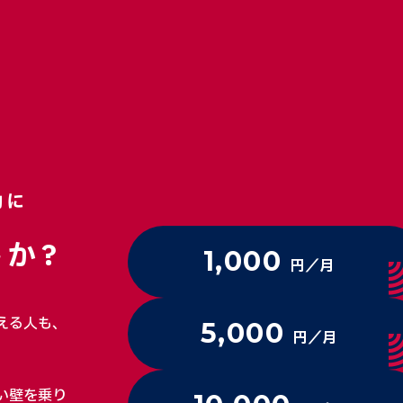
動に
か?
1,000
円／月
える人も、
5,000
円／月
い壁を乗り