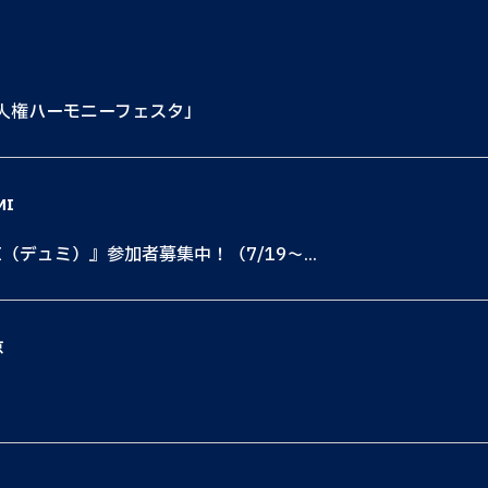
も人権ハーモニーフェスタ」
MI
I（デュミ）』参加者募集中！（7/19〜...
京