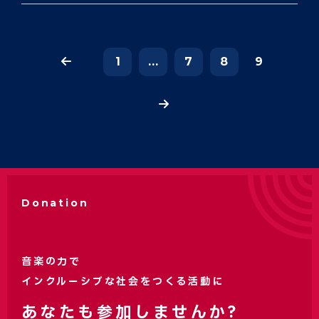
1
...
7
8
9
Donation
音楽の力で
インクルーシブな社会をつくる活動に
あなたも参加しませんか?