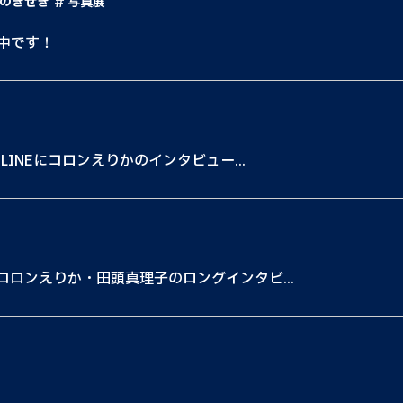
のきせき
写真展
中です！
NLINEにコロンえりかのインタビュー...
にコロンえりか・田頭真理子のロングインタビ...