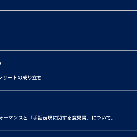
都
都
コンサートの成り立ち
ーマンスと「手話表現に関する意見書」について...