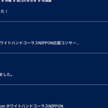
沖縄
第九のきせき
写真展
した！
イトハンドコーラスNIPPON応援コンサー...
ました。
om ホワイトハンドコーラスNIPPON