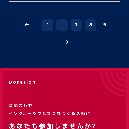
1
...
7
8
9
Donation
音楽の力で
インクルーシブな社会をつくる活動に
あなたも参加しませんか?