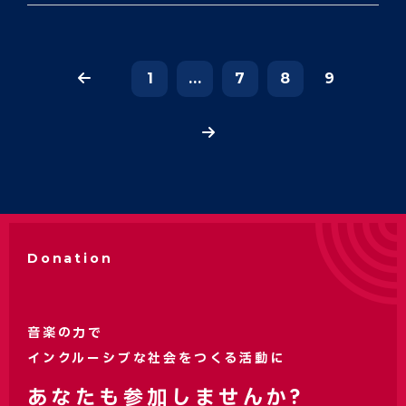
1
...
7
8
9
Donation
音楽の力で
インクルーシブな社会をつくる活動に
あなたも参加しませんか?