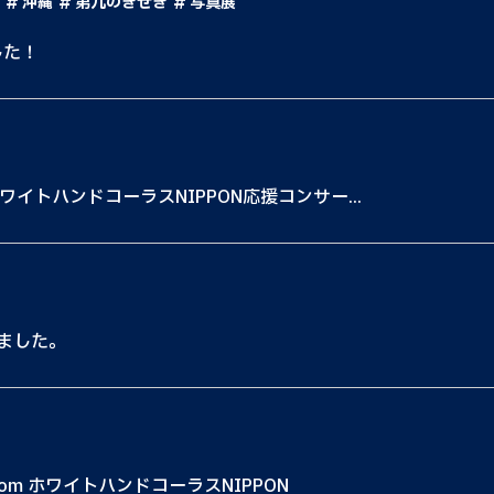
沖縄
第九のきせき
写真展
した！
イトハンドコーラスNIPPON応援コンサー...
ました。
om ホワイトハンドコーラスNIPPON