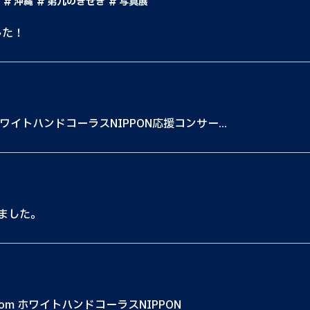
沖縄
第九のきせき
写真展
した！
イトハンドコーラスNIPPON応援コンサー...
ました。
om ホワイトハンドコーラスNIPPON