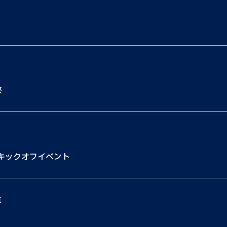
祭
キックオフイベント
京