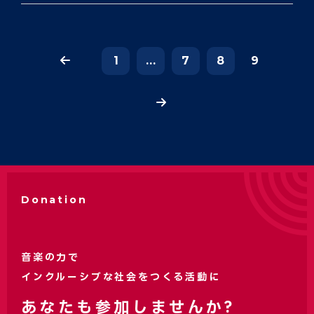
1
...
7
8
9
Donation
音楽の力で
インクルーシブな社会をつくる活動に
あなたも参加しませんか?