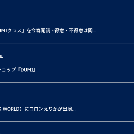
MIクラス』を今春開講 ~得意・不得意は関...
MI
ショップ『DUMI』
K WORLD）にコロンえりかが出演...