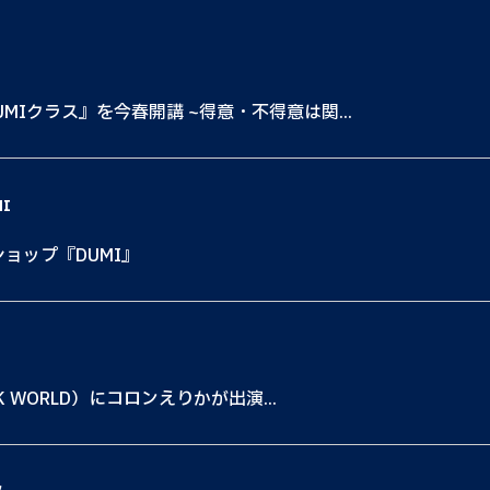
MIクラス』を今春開講 ~得意・不得意は関...
MI
ショップ『DUMI』
K WORLD）にコロンえりかが出演...