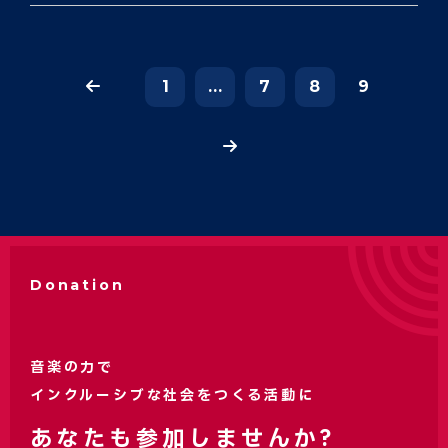
1
...
7
8
9
Donation
音楽の力で
インクルーシブな社会をつくる活動に
あなたも参加しませんか?