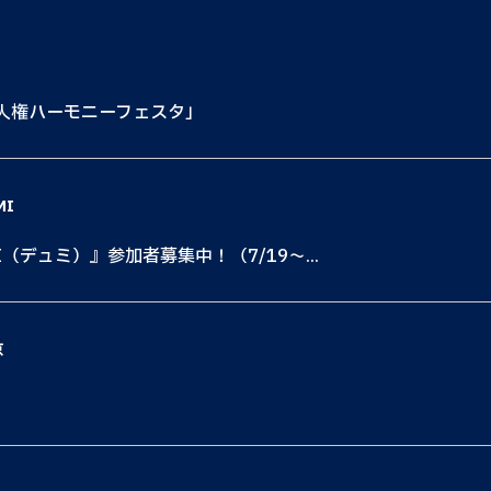
も人権ハーモニーフェスタ」
MI
I（デュミ）』参加者募集中！（7/19〜...
京