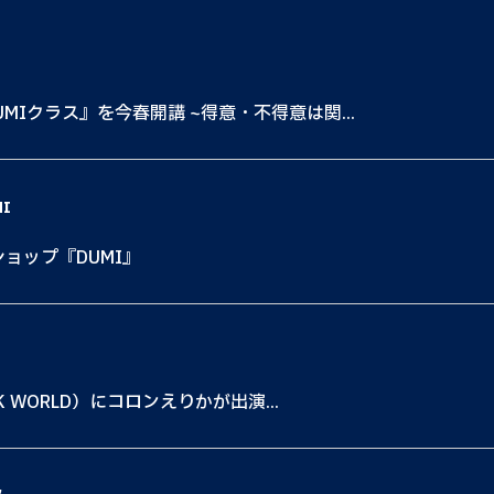
MIクラス』を今春開講 ~得意・不得意は関...
MI
ショップ『DUMI』
K WORLD）にコロンえりかが出演...