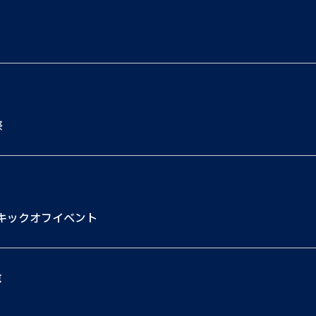
祭
キックオフイベント
京