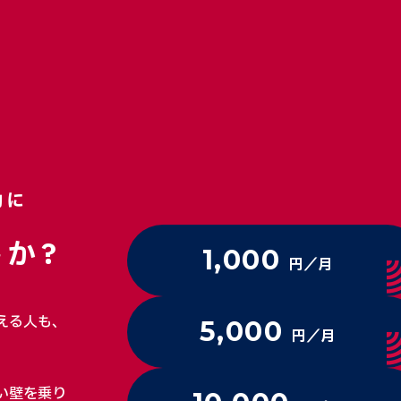
動に
か?
1,000
円／月
える人も、
5,000
円／月
い壁を乗り