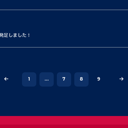
が発足しました！
1
...
7
8
9