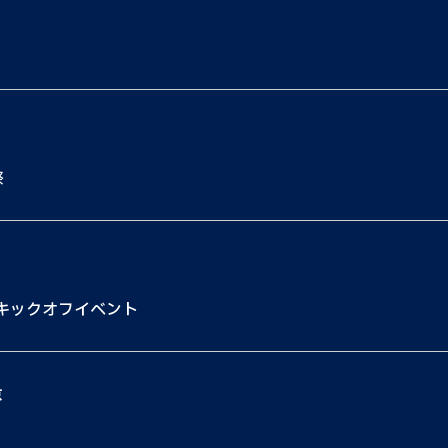
祭
キックオフイベント
京