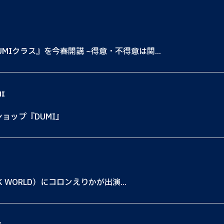
MIクラス』を今春開講 ~得意・不得意は関...
MI
ショップ『DUMI』
K WORLD）にコロンえりかが出演...