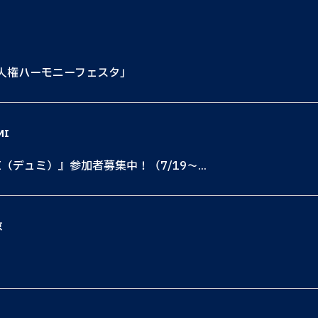
も人権ハーモニーフェスタ」
MI
I（デュミ）』参加者募集中！（7/19〜...
京