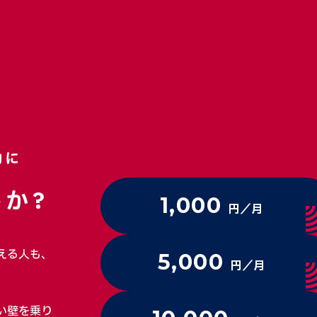
動に
か?
1,000
円／月
える人も、
5,000
円／月
い壁を乗り