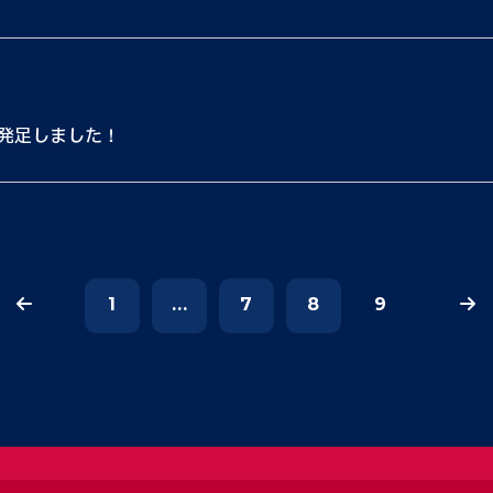
が発足しました！
1
...
7
8
9