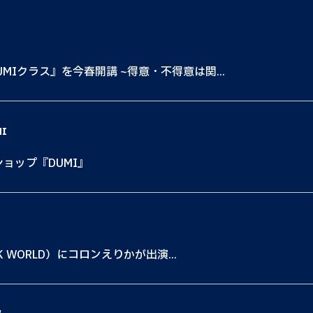
MIクラス』を今春開講 ~得意・不得意は関...
MI
ショップ『DUMI』
K WORLD）にコロンえりかが出演...