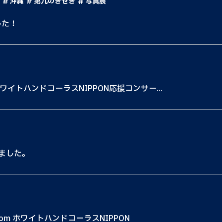
沖縄
第九のきせき
写真展
した！
イトハンドコーラスNIPPON応援コンサー...
ました。
om ホワイトハンドコーラスNIPPON