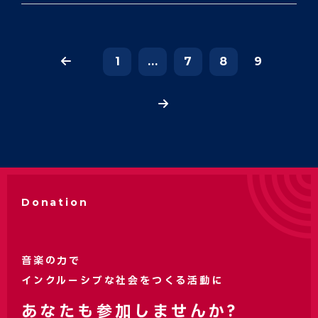
1
...
7
8
9
Donation
音楽の力で
インクルーシブな社会をつくる活動に
あなたも参加しませんか?