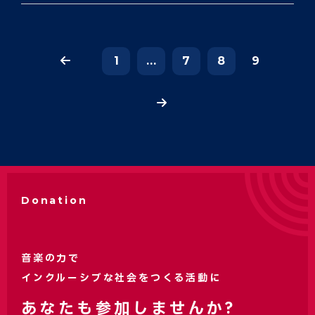
1
...
7
8
9
Donation
音楽の力で
インクルーシブな社会をつくる活動に
あなたも参加しませんか?