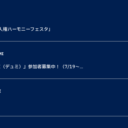
も人権ハーモニーフェスタ」
MI
I（デュミ）』参加者募集中！（7/19〜...
京