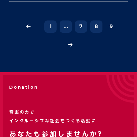
1
...
7
8
9
Donation
音楽の力で
インクルーシブな社会をつくる活動に
あなたも参加しませんか?