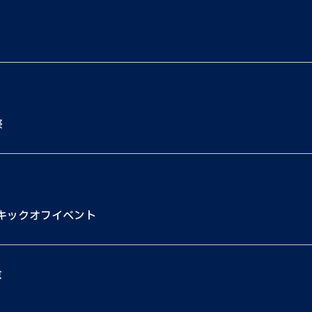
祭
キックオフイベント
京