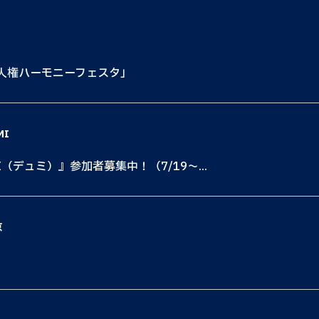
も人権ハーモニーフェスタ」
MI
I（デュミ）』参加者募集中！（7/19〜...
京